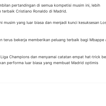
bilan pertandingan di semua kompetisi musim ini, lebih
 terbaik Cristiano Ronaldo di Madrid.
i musim yang luar biasa dan menjadi kunci kesuksesan Lo
n terus bekerja memberikan peluang terbaik bagi Mbappe 
di Liga Champions dan menyamai catatan empat hat-trick b
kan performa luar biasa yang membuat Madrid optimis