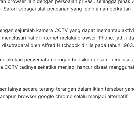
an browser lain dengan persoalan privasi. sehingga pihak 
afari sebagai alat pencarian yang lebih aman berkaitan
n dengan sejumlah kamera CCTV yang dapat memantau aktivi
nelusuri hal di internet melalui browser iPhone. jadi, ikla
 disutradarai oleh Alfred Hitchcock dirilis pada tahun 1963.
h melakukan penyematan dengan berisikan pesan “penelusur
mera CCTV tadinya seketika menjadi hancur disaat mengguna
r lainya secara terang-terangan dalam iklan tersebar yan
manapun browser google chrome selalu menjadi alternatif