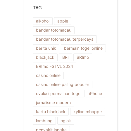
TAG
alkohol
apple
bandar totomacau
bandar totomacau terpercaya
berita unik
bermain togel online
blackjack
BRI
BRImo
BRImo FSTVL 2024
casino online
casino online paling populer
evolusi permainan togel
iPhone
jurnalisme modern
kartu blackjack
kylian mbappe
lambung
oglok
penyakit langka