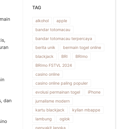
TAG
rmain
alkohol
apple
bandar totomacau
bandar totomacau terpercaya
is,
uran
berita unik
bermain togel online
blackjack
BRI
BRImo
BRImo FSTVL 2024
casino online
in
casino online paling populer
evolusi permainan togel
iPhone
s, dan
jurnalisme modern
kartu blackjack
kylian mbappe
lambung
oglok
sino
penyakit langka