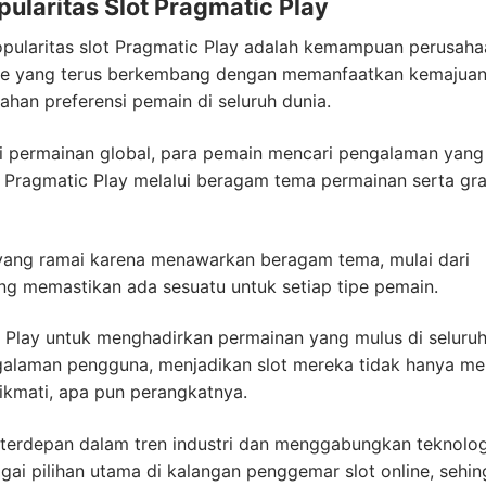
ularitas Slot Pragmatic Play
opularitas slot Pragmatic Play adalah kemampuan perusaha
ine yang terus berkembang dengan memanfaatkan kemajua
han preferensi pemain di seluruh dunia.
ri permainan global, para pemain mencari pengalaman yang 
i Pragmatic Play melalui beragam tema permainan serta gra
yang ramai karena menawarkan beragam tema, mulai dari
g memastikan ada sesuatu untuk setiap tipe pemain.
 Play untuk menghadirkan permainan yang mulus di seluru
alaman pengguna, menjadikan slot mereka tidak hanya me
nikmati, apa pun perangkatnya.
terdepan dalam tren industri dan menggabungkan teknolog
ai pilihan utama di kalangan penggemar slot online, sehi