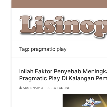
Lompat
ke
konten
Tag:
pragmatic play
Inilah Faktor Penyebab Meningk
Pragmatic Play Di Kalangan Pem
ADMINNARKO
SLOT ONLINE