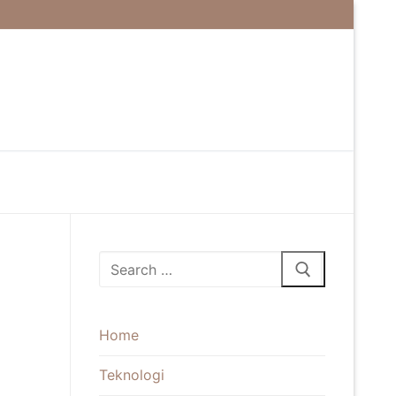
Cari:
Home
Teknologi