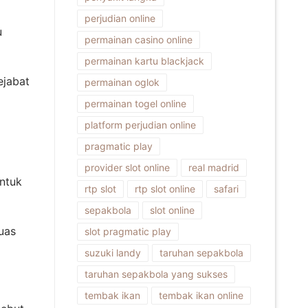
perjudian online
u
permainan casino online
permainan kartu blackjack
ejabat
permainan oglok
permainan togel online
platform perjudian online
pragmatic play
provider slot online
real madrid
untuk
rtp slot
rtp slot online
safari
sepakbola
slot online
uas
slot pragmatic play
suzuki landy
taruhan sepakbola
taruhan sepakbola yang sukses
tembak ikan
tembak ikan online