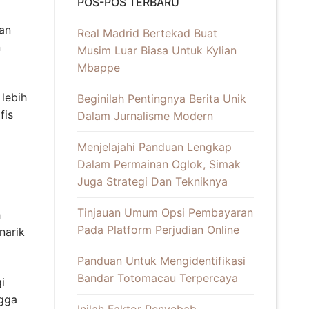
POS-POS TERBARU
an
Real Madrid Bertekad Buat
n
Musim Luar Biasa Untuk Kylian
Mbappe
lebih
Beginilah Pentingnya Berita Unik
fis
Dalam Jurnalisme Modern
Menjelajahi Panduan Lengkap
Dalam Permainan Oglok, Simak
Juga Strategi Dan Tekniknya
Tinjauan Umum Opsi Pembayaran
h
Pada Platform Perjudian Online
narik
Panduan Untuk Mengidentifikasi
Bandar Totomacau Terpercaya
i
ngga