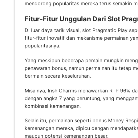
mendorong popularitas mereka terus semakin m
Fitur-Fitur Unggulan Dari Slot Pra
Di luar daya tarik visual, slot Pragmatic Play s
fitur-fitur inovatif dan mekanisme permainan ya
popularitasnya.
Yang meskipun beberapa pemain mungkin mengkri
penawaran bonus, namun permainan itu tetap me
bermain secara keseluruhan.
Misalnya, Irish Charms menawarkan RTP 96% da
dengan angka 7 yang beruntung, yang menggant
kombinasi kemenangan.
Selain itu, permainan seperti bonus Money Res
kemenangan mereka, dipicu dengan mendapatkan
maupun potensi kemenangan besar.