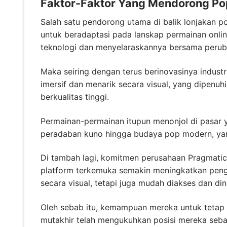
Faktor-Faktor Yang Mendorong Pop
Salah satu pendorong utama di balik lonjakan p
untuk beradaptasi pada lanskap permainan onl
teknologi dan menyelaraskannya bersama peruba
Maka seiring dengan terus berinovasinya indust
imersif dan menarik secara visual, yang dipenuh
berkualitas tinggi.
Permainan-permainan itupun menonjol di pasar 
peradaban kuno hingga budaya pop modern, yan
Di tambah lagi, komitmen perusahaan Pragmatic
platform terkemuka semakin meningkatkan peng
secara visual, tetapi juga mudah diakses dan di
Oleh sebab itu, kemampuan mereka untuk tetap 
mutakhir telah mengukuhkan posisi mereka sebag