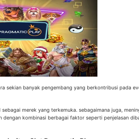
ara sekian banyak pengembang yang berkontribusi pada ev
al sebagai merek yang terkemuka. sebagaimana juga, menin
an dengan kombinasi berbagai faktor seperti penjelasan di