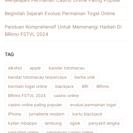
Beginilah Sejarah Evolusi Permainan Togel Online
Panduan Komprehensif Untuk Memenangi Hadiah Di
BRImo FSTVL 2024
TAG
alkohol
apple
bandar totomacau
bandar totomacau terpercaya
berita unik
bermain togel online
blackjack
BRI
BRImo
BRImo FSTVL 2024
casino online
casino online paling populer
evolusi permainan togel
iPhone
jurnalisme modern
kartu blackjack
kylian mbappe
lambung
oglok
penyakit langka
perjudian online
permainan casino online