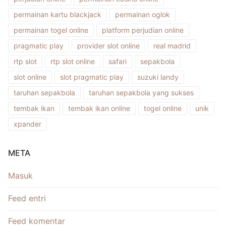
permainan kartu blackjack
permainan oglok
permainan togel online
platform perjudian online
pragmatic play
provider slot online
real madrid
rtp slot
rtp slot online
safari
sepakbola
slot online
slot pragmatic play
suzuki landy
taruhan sepakbola
taruhan sepakbola yang sukses
tembak ikan
tembak ikan online
togel online
unik
xpander
META
Masuk
Feed entri
Feed komentar