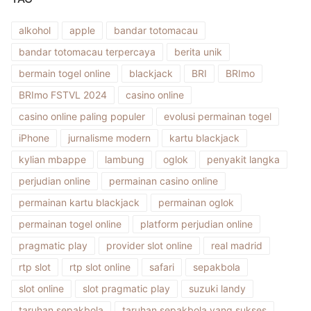
alkohol
apple
bandar totomacau
bandar totomacau terpercaya
berita unik
bermain togel online
blackjack
BRI
BRImo
BRImo FSTVL 2024
casino online
casino online paling populer
evolusi permainan togel
iPhone
jurnalisme modern
kartu blackjack
kylian mbappe
lambung
oglok
penyakit langka
perjudian online
permainan casino online
permainan kartu blackjack
permainan oglok
permainan togel online
platform perjudian online
pragmatic play
provider slot online
real madrid
rtp slot
rtp slot online
safari
sepakbola
slot online
slot pragmatic play
suzuki landy
taruhan sepakbola
taruhan sepakbola yang sukses