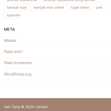
tembak ikan
tembak ikan online
togel online
unik
xpander
META
Masuk
Feed entri
Feed komentar
WordPress.org
Hak Cipta © 2026 Lisinopil.