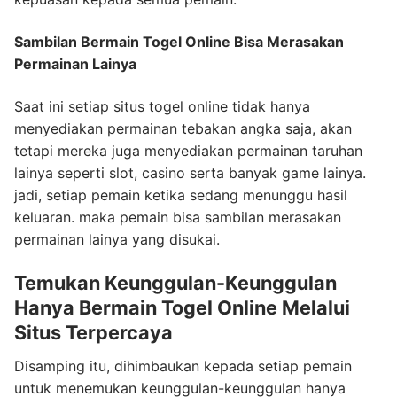
Sambilan Bermain Togel Online Bisa Merasakan
Permainan Lainya
Saat ini setiap situs togel online tidak hanya
menyediakan permainan tebakan angka saja, akan
tetapi mereka juga menyediakan permainan taruhan
lainya seperti slot, casino serta banyak game lainya.
jadi, setiap pemain ketika sedang menunggu hasil
keluaran. maka pemain bisa sambilan merasakan
permainan lainya yang disukai.
Temukan Keunggulan-Keunggulan
Hanya Bermain Togel Online Melalui
Situs Terpercaya
Disamping itu, dihimbaukan kepada setiap pemain
untuk menemukan keunggulan-keunggulan hanya