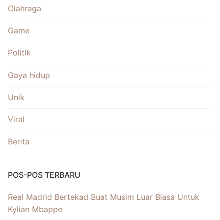
Olahraga
Game
Politik
Gaya hidup
Unik
Viral
Berita
POS-POS TERBARU
Real Madrid Bertekad Buat Musim Luar Biasa Untuk
Kylian Mbappe