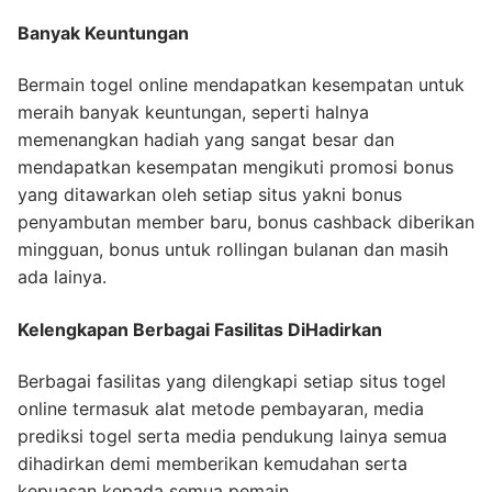
Banyak Keuntungan
Bermain togel online mendapatkan kesempatan untuk
meraih banyak keuntungan, seperti halnya
memenangkan hadiah yang sangat besar dan
mendapatkan kesempatan mengikuti promosi bonus
yang ditawarkan oleh setiap situs yakni bonus
penyambutan member baru, bonus cashback diberikan
mingguan, bonus untuk rollingan bulanan dan masih
ada lainya.
Kelengkapan Berbagai Fasilitas DiHadirkan
Berbagai fasilitas yang dilengkapi setiap situs togel
online termasuk alat metode pembayaran, media
prediksi togel serta media pendukung lainya semua
dihadirkan demi memberikan kemudahan serta
kepuasan kepada semua pemain.