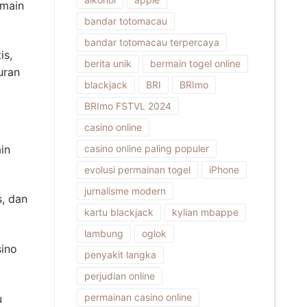
rmain
bandar totomacau
bandar totomacau terpercaya
is,
berita unik
bermain togel online
uran
blackjack
BRI
BRImo
BRImo FSTVL 2024
casino online
in
casino online paling populer
evolusi permainan togel
iPhone
jurnalisme modern
s, dan
kartu blackjack
kylian mbappe
lambung
oglok
sino
penyakit langka
perjudian online
permainan casino online
u