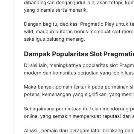
dibandingkan dengan judul lain, akan tetapi, ko
yang dinamis serta menarik.
Dengan begitu, dedikasi Pragmatic Play untuk ter
wild, maupun putaran bonus membuat slot mere
sekaligus peluang menang.
Dampak Popularitas Slot Pragmat
Di sisi lain, meningkatnya popularitas slot Pra
modern dan komunitas perjudian yang lebih luas
Maka banyak pemain tertarik pada permainan slo
potensi kemenangan yang signifikan, yang menin
Sebagaimana permintaan itu telah mendorong pe
online, yang semakin memperkuat reputasi dan ak
Alhasil, pemain dari beragam latar belakang da