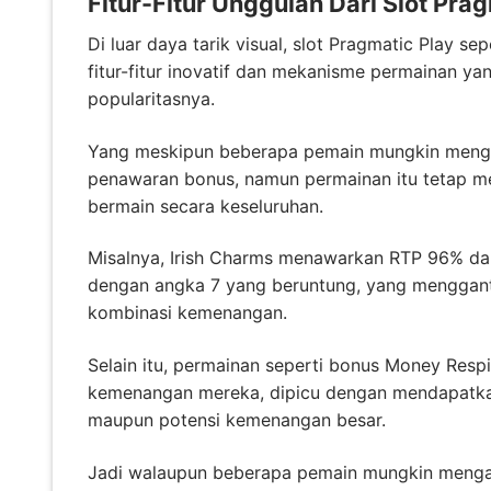
Fitur-Fitur Unggulan Dari Slot Pra
Di luar daya tarik visual, slot Pragmatic Play s
fitur-fitur inovatif dan mekanisme permainan ya
popularitasnya.
Yang meskipun beberapa pemain mungkin mengkri
penawaran bonus, namun permainan itu tetap me
bermain secara keseluruhan.
Misalnya, Irish Charms menawarkan RTP 96% da
dengan angka 7 yang beruntung, yang menggant
kombinasi kemenangan.
Selain itu, permainan seperti bonus Money Res
kemenangan mereka, dipicu dengan mendapatkan
maupun potensi kemenangan besar.
Jadi walaupun beberapa pemain mungkin meng