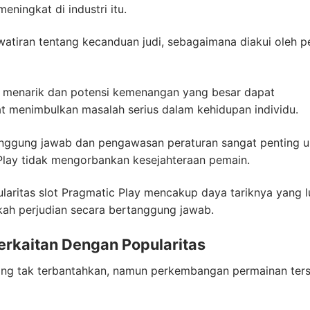
ningkat di industri itu.
atiran tentang kecanduan judi, sebagaimana diakui oleh p
ng menarik dan potensi kemenangan yang besar dapat
t menimbulkan masalah serius dalam kehidupan individu.
rtanggung jawab dan pengawasan peraturan sangat penting 
 Play tidak mengorbankan kesejahteraan pemain.
laritas slot Pragmatic Play mencakup daya tariknya yang l
kah perjudian secara bertanggung jawab.
erkaitan Dengan Popularitas
 yang tak terbantahkan, namun perkembangan permainan ter