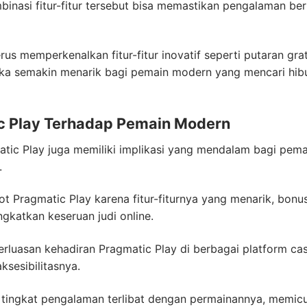
mbinasi fitur-fitur tersebut bisa memastikan pengalaman be
us memperkenalkan fitur-fitur inovatif seperti putaran grat
ka semakin menarik bagi pemain modern yang mencari hib
ic Play Terhadap Pemain Modern
gmatic Play juga memiliki implikasi yang mendalam bagi pema
.
t Pragmatic Play karena fitur-fiturnya yang menarik, bonu
gkatkan keseruan judi online.
rluasan kehadiran Pragmatic Play di berbagai platform ca
sesibilitasnya.
n tingkat pengalaman terlibat dengan permainannya, memic