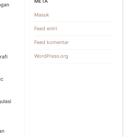
META
ngan
Masuk
Feed entri
a
Feed komentar
WordPress.org
rafi
ic
ulasi
an