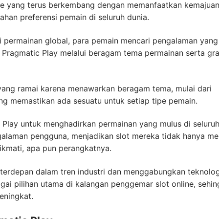
ine yang terus berkembang dengan memanfaatkan kemajua
han preferensi pemain di seluruh dunia.
ri permainan global, para pemain mencari pengalaman yang 
i Pragmatic Play melalui beragam tema permainan serta gra
yang ramai karena menawarkan beragam tema, mulai dari
g memastikan ada sesuatu untuk setiap tipe pemain.
 Play untuk menghadirkan permainan yang mulus di seluru
alaman pengguna, menjadikan slot mereka tidak hanya me
nikmati, apa pun perangkatnya.
terdepan dalam tren industri dan menggabungkan teknolog
ai pilihan utama di kalangan penggemar slot online, sehi
eningkat.