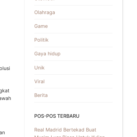
Olahraga
Game
Politik
Gaya hidup
Unik
olusi
Viral
gkat
Berita
bawah
POS-POS TERBARU
Real Madrid Bertekad Buat
an