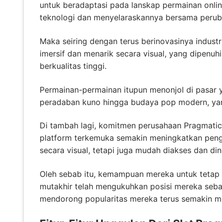
untuk beradaptasi pada lanskap permainan onl
teknologi dan menyelaraskannya bersama peruba
Maka seiring dengan terus berinovasinya indust
imersif dan menarik secara visual, yang dipenuh
berkualitas tinggi.
Permainan-permainan itupun menonjol di pasar 
peradaban kuno hingga budaya pop modern, yan
Di tambah lagi, komitmen perusahaan Pragmatic
platform terkemuka semakin meningkatkan peng
secara visual, tetapi juga mudah diakses dan di
Oleh sebab itu, kemampuan mereka untuk tetap 
mutakhir telah mengukuhkan posisi mereka sebag
mendorong popularitas mereka terus semakin m