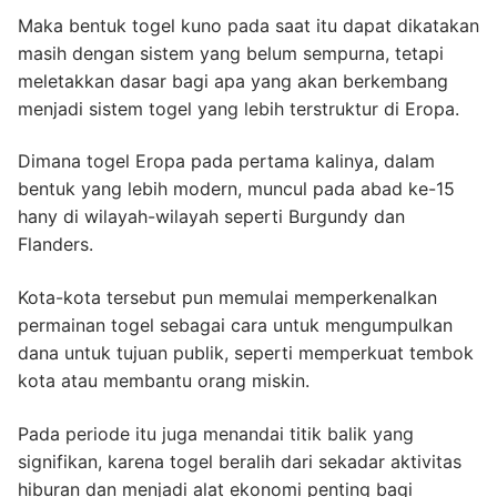
Maka bentuk togel kuno pada saat itu dapat dikatakan
masih dengan sistem yang belum sempurna, tetapi
meletakkan dasar bagi apa yang akan berkembang
menjadi sistem togel yang lebih terstruktur di Eropa.
Dimana togel Eropa pada pertama kalinya, dalam
bentuk yang lebih modern, muncul pada abad ke-15
hany di wilayah-wilayah seperti Burgundy dan
Flanders.
Kota-kota tersebut pun memulai memperkenalkan
permainan togel sebagai cara untuk mengumpulkan
dana untuk tujuan publik, seperti memperkuat tembok
kota atau membantu orang miskin.
Pada periode itu juga menandai titik balik yang
signifikan, karena togel beralih dari sekadar aktivitas
hiburan dan menjadi alat ekonomi penting bagi