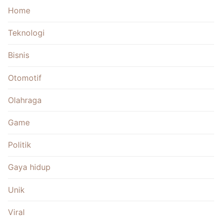
Home
Teknologi
Bisnis
Otomotif
Olahraga
Game
Politik
Gaya hidup
Unik
Viral