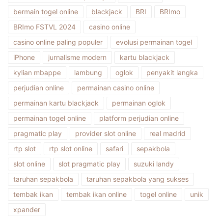
bermain togel online
blackjack
BRI
BRImo
BRImo FSTVL 2024
casino online
casino online paling populer
evolusi permainan togel
iPhone
jurnalisme modern
kartu blackjack
kylian mbappe
lambung
oglok
penyakit langka
perjudian online
permainan casino online
permainan kartu blackjack
permainan oglok
permainan togel online
platform perjudian online
pragmatic play
provider slot online
real madrid
rtp slot
rtp slot online
safari
sepakbola
slot online
slot pragmatic play
suzuki landy
taruhan sepakbola
taruhan sepakbola yang sukses
tembak ikan
tembak ikan online
togel online
unik
xpander