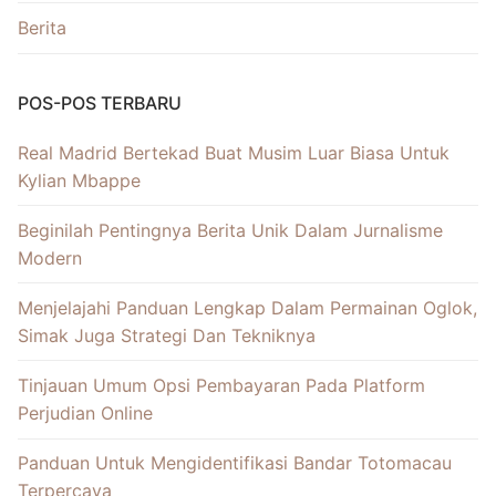
Berita
POS-POS TERBARU
Real Madrid Bertekad Buat Musim Luar Biasa Untuk
Kylian Mbappe
Beginilah Pentingnya Berita Unik Dalam Jurnalisme
Modern
Menjelajahi Panduan Lengkap Dalam Permainan Oglok,
Simak Juga Strategi Dan Tekniknya
Tinjauan Umum Opsi Pembayaran Pada Platform
Perjudian Online
Panduan Untuk Mengidentifikasi Bandar Totomacau
Terpercaya