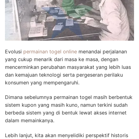
Evolusi
permainan togel online
menandai perjalanan
yang cukup menarik dari masa ke masa, dengan
mencerminkan perubahan masyarakat yang lebih luas
dan kemajuan teknologi serta pergeseran perilaku
konsumen yang mempengaruhi.
Dimana sebelumnya permainan togel masih berbentuk
sistem kupon yang masih kuno, namun terkini sudah
berbeda sistem yang di bentuk lewat akses internet
dalam memainkanya.
Lebih lanjut, kita akan menyelidiki perspektif historis