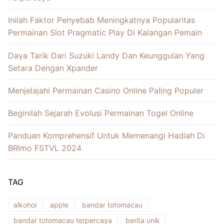
Inilah Faktor Penyebab Meningkatnya Popularitas
Permainan Slot Pragmatic Play Di Kalangan Pemain
Daya Tarik Dari Suzuki Landy Dan Keunggulan Yang
Setara Dengan Xpander
Menjelajahi Permainan Casino Online Paling Populer
Beginilah Sejarah Evolusi Permainan Togel Online
Panduan Komprehensif Untuk Memenangi Hadiah Di
BRImo FSTVL 2024
TAG
alkohol
apple
bandar totomacau
bandar totomacau terpercaya
berita unik