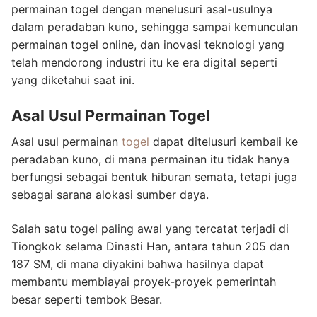
permainan togel dengan menelusuri asal-usulnya
dalam peradaban kuno, sehingga sampai kemunculan
permainan togel online, dan inovasi teknologi yang
telah mendorong industri itu ke era digital seperti
yang diketahui saat ini.
Asal Usul Permainan Togel
Asal usul permainan
togel
dapat ditelusuri kembali ke
peradaban kuno, di mana permainan itu tidak hanya
berfungsi sebagai bentuk hiburan semata, tetapi juga
sebagai sarana alokasi sumber daya.
Salah satu togel paling awal yang tercatat terjadi di
Tiongkok selama Dinasti Han, antara tahun 205 dan
187 SM, di mana diyakini bahwa hasilnya dapat
membantu membiayai proyek-proyek pemerintah
besar seperti tembok Besar.