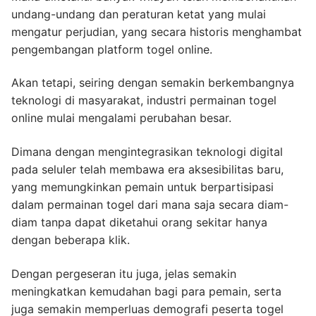
undang-undang dan peraturan ketat yang mulai
mengatur perjudian, yang secara historis menghambat
pengembangan platform togel online.
Akan tetapi, seiring dengan semakin berkembangnya
teknologi di masyarakat, industri permainan togel
online mulai mengalami perubahan besar.
Dimana dengan mengintegrasikan teknologi digital
pada seluler telah membawa era aksesibilitas baru,
yang memungkinkan pemain untuk berpartisipasi
dalam permainan togel dari mana saja secara diam-
diam tanpa dapat diketahui orang sekitar hanya
dengan beberapa klik.
Dengan pergeseran itu juga, jelas semakin
meningkatkan kemudahan bagi para pemain, serta
juga semakin memperluas demografi peserta togel