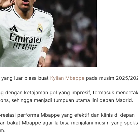
yang luar biasa buat
Kylian Mbappe
pada musim 2025/2026
g dengan ketajaman gol yang impresif, termasuk mencetak
ions, sehingga menjadi tumpuan utama lini depan Madrid.
resiasi performa Mbappe yang efektif dan klinis di depan
n bakat Mbappe agar Ia bisa menjalani musim yang spekt
im.