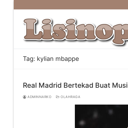
Lompat
ke
konten
Tag:
kylian mbappe
Real Madrid Bertekad Buat Mus
ADMINNARKO
OLAHRAGA