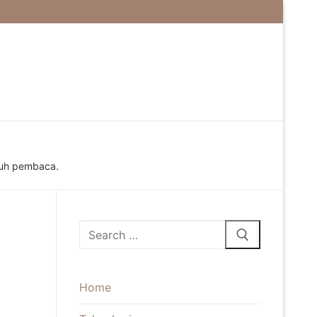
ruh pembaca.
Cari:
Home