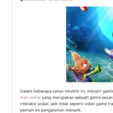
Dalam beberapa tahun terakhir ini, industri gam
ikan online
yang merupakan sebuah genre secara
interaksi sosial. jadi tidak seperti video game
pemain ke pengalaman menarik.