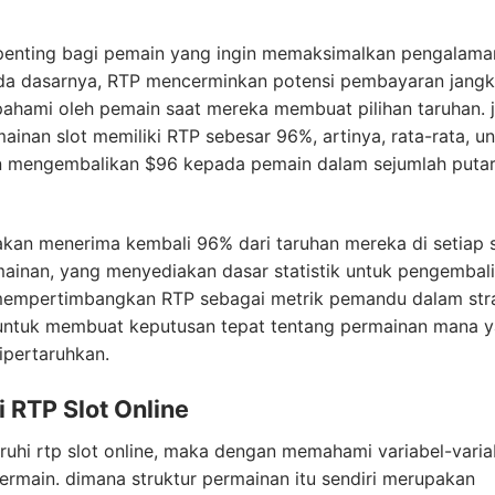
penting bagi pemain yang ingin memaksimalkan pengalama
da dasarnya, RTP mencerminkan potensi pembayaran jang
ahami oleh pemain saat mereka membuat pilihan taruhan. j
inan slot memiliki RTP sebesar 96%, artinya, rata-rata, u
an mengembalikan $96 kepada pemain dalam sejumlah puta
akan menerima kembali 96% dari taruhan mereka di setiap s
rmainan, yang menyediakan dasar statistik untuk pengembal
 mempertimbangkan RTP sebagai metrik pemandu dalam str
untuk membuat keputusan tepat tentang permainan mana 
ipertaruhkan.
RTP Slot Online
hi rtp slot online, maka dengan memahami variabel-variab
rmain. dimana struktur permainan itu sendiri merupakan