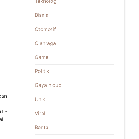
Teknologi
Bisnis
Otomotif
Olahraga
Game
Politik
Gaya hidup
kan
Unik
RTP
Viral
li
Berita