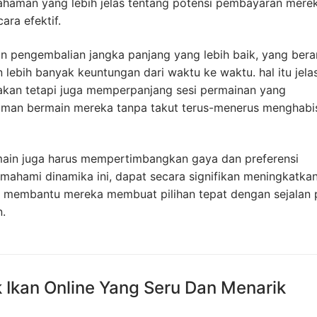
ahaman yang lebih jelas tentang potensi pembayaran merek
ra efektif.
 pengembalian jangka panjang yang lebih baik, yang berar
lebih banyak keuntungan dari waktu ke waktu. hal itu jelas
kan tetapi juga memperpanjang sesi permainan yang
man bermain mereka tanpa takut terus-menerus menghabi
emain juga harus mempertimbangkan gaya dan preferensi
mahami dinamika ini, dapat secara signifikan meningkatka
sa membantu mereka membuat pilihan tepat dengan sejalan
n.
Ikan Online Yang Seru Dan Menarik