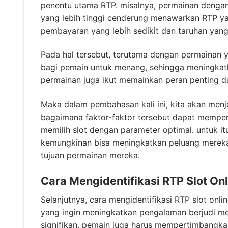
penentu utama RTP. misalnya, permainan dengan 
yang lebih tinggi cenderung menawarkan RTP ya
pembayaran yang lebih sedikit dan taruhan yang
Pada hal tersebut, terutama dengan permainan 
bagi pemain untuk menang, sehingga meningkatka
permainan juga ikut memainkan peran penting d
Maka dalam pembahasan kali ini, kita akan menj
bagaimana faktor-faktor tersebut dapat mempen
memilih slot dengan parameter optimal. untuk i
kemungkinan bisa meningkatkan peluang mereka
tujuan permainan mereka.
Cara Mengidentifikasi RTP Slot Onl
Selanjutnya, cara mengidentifikasi RTP slot onl
yang ingin meningkatkan pengalaman berjudi m
signifikan, pemain juga harus mempertimbangkan 