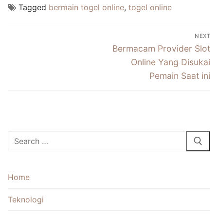
Tagged
bermain togel online
,
togel online
Navigasi
NEXT
pos
Next
Bermacam Provider Slot
post:
Online Yang Disukai
Pemain Saat ini
Cari:
Home
Teknologi