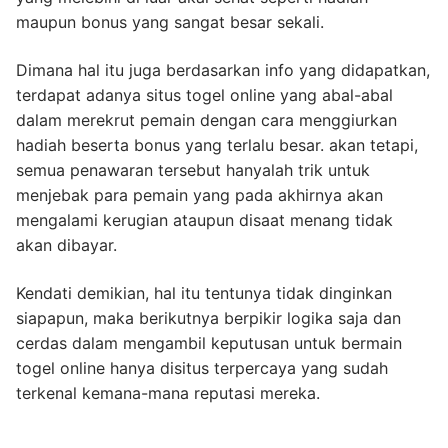
maupun bonus yang sangat besar sekali.
Dimana hal itu juga berdasarkan info yang didapatkan,
terdapat adanya situs togel online yang abal-abal
dalam merekrut pemain dengan cara menggiurkan
hadiah beserta bonus yang terlalu besar. akan tetapi,
semua penawaran tersebut hanyalah trik untuk
menjebak para pemain yang pada akhirnya akan
mengalami kerugian ataupun disaat menang tidak
akan dibayar.
Kendati demikian, hal itu tentunya tidak dinginkan
siapapun, maka berikutnya berpikir logika saja dan
cerdas dalam mengambil keputusan untuk bermain
togel online hanya disitus terpercaya yang sudah
terkenal kemana-mana reputasi mereka.