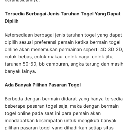
Tersedia Berbagai Jenis Taruhan Togel Yang Dapat
Dipilih
Ketersediaan berbagai jenis taruhan togel yang dapat
dipilih sesuai preferensi pemain ketika bermain togel
online akan menemukan permainan seperti 4D 3D 2D,
colok bebas, colok makau, colok naga, colok jitu,
taruhan 50-50, bb campuran, angka tarung dan masih
banyak lainya.
Ada Banyak Pilihan Pasaran Togel
Berbeda dengan bermain didarat yang hanya tersedia
beberapa pasaran togel saja, maka dengan bermain
togel online pada saat ini para pemain akan
mendapatkan kesempatan untuk mengikuti banyak
pilihan pasaran togel yang dihadirkan setiap situs