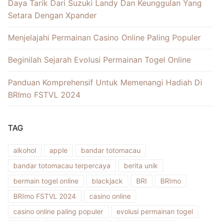
Daya Tarik Dari Suzuki Landy Dan Keunggulan Yang
Setara Dengan Xpander
Menjelajahi Permainan Casino Online Paling Populer
Beginilah Sejarah Evolusi Permainan Togel Online
Panduan Komprehensif Untuk Memenangi Hadiah Di
BRImo FSTVL 2024
TAG
alkohol
apple
bandar totomacau
bandar totomacau terpercaya
berita unik
bermain togel online
blackjack
BRI
BRImo
BRImo FSTVL 2024
casino online
casino online paling populer
evolusi permainan togel