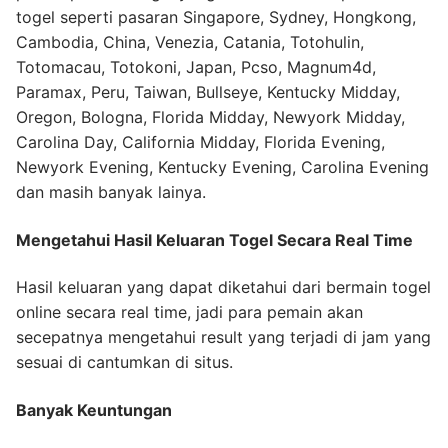
togel seperti pasaran Singapore, Sydney, Hongkong,
Cambodia, China, Venezia, Catania, Totohulin,
Totomacau, Totokoni, Japan, Pcso, Magnum4d,
Paramax, Peru, Taiwan, Bullseye, Kentucky Midday,
Oregon, Bologna, Florida Midday, Newyork Midday,
Carolina Day, California Midday, Florida Evening,
Newyork Evening, Kentucky Evening, Carolina Evening
dan masih banyak lainya.
Mengetahui Hasil Keluaran Togel Secara Real Time
Hasil keluaran yang dapat diketahui dari bermain togel
online secara real time, jadi para pemain akan
secepatnya mengetahui result yang terjadi di jam yang
sesuai di cantumkan di situs.
Banyak Keuntungan