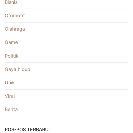
Bisnis
Otomotif
Olahraga
Game
Politik
Gaya hidup
Unik
Viral
Berita
POS-POS TERBARU