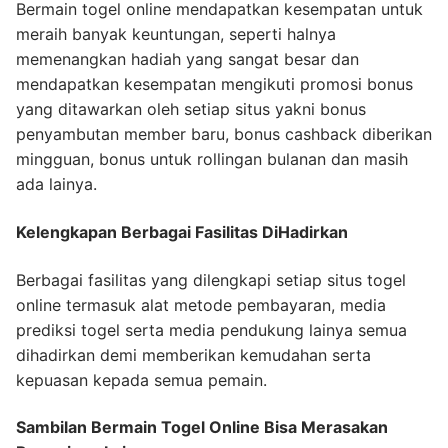
Bermain togel online mendapatkan kesempatan untuk
meraih banyak keuntungan, seperti halnya
memenangkan hadiah yang sangat besar dan
mendapatkan kesempatan mengikuti promosi bonus
yang ditawarkan oleh setiap situs yakni bonus
penyambutan member baru, bonus cashback diberikan
mingguan, bonus untuk rollingan bulanan dan masih
ada lainya.
Kelengkapan Berbagai Fasilitas DiHadirkan
Berbagai fasilitas yang dilengkapi setiap situs togel
online termasuk alat metode pembayaran, media
prediksi togel serta media pendukung lainya semua
dihadirkan demi memberikan kemudahan serta
kepuasan kepada semua pemain.
Sambilan Bermain Togel Online Bisa Merasakan