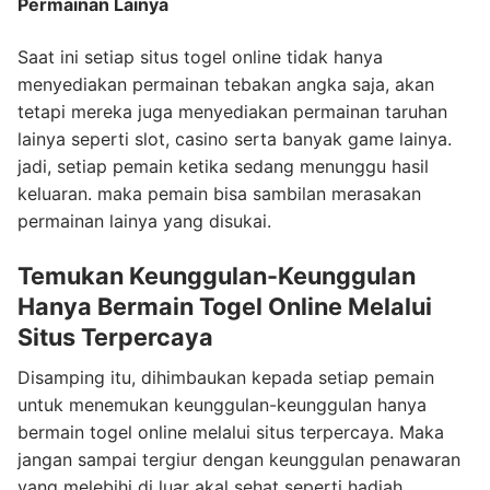
Permainan Lainya
Saat ini setiap situs togel online tidak hanya
menyediakan permainan tebakan angka saja, akan
tetapi mereka juga menyediakan permainan taruhan
lainya seperti slot, casino serta banyak game lainya.
jadi, setiap pemain ketika sedang menunggu hasil
keluaran. maka pemain bisa sambilan merasakan
permainan lainya yang disukai.
Temukan Keunggulan-Keunggulan
Hanya Bermain Togel Online Melalui
Situs Terpercaya
Disamping itu, dihimbaukan kepada setiap pemain
untuk menemukan keunggulan-keunggulan hanya
bermain togel online melalui situs terpercaya. Maka
jangan sampai tergiur dengan keunggulan penawaran
yang melebihi di luar akal sehat seperti hadiah