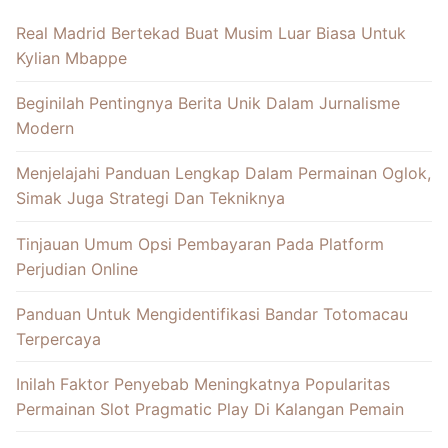
Real Madrid Bertekad Buat Musim Luar Biasa Untuk
Kylian Mbappe
Beginilah Pentingnya Berita Unik Dalam Jurnalisme
Modern
Menjelajahi Panduan Lengkap Dalam Permainan Oglok,
Simak Juga Strategi Dan Tekniknya
Tinjauan Umum Opsi Pembayaran Pada Platform
Perjudian Online
Panduan Untuk Mengidentifikasi Bandar Totomacau
Terpercaya
Inilah Faktor Penyebab Meningkatnya Popularitas
Permainan Slot Pragmatic Play Di Kalangan Pemain