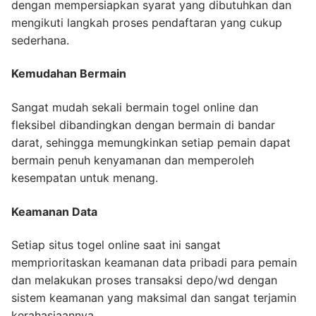
dengan mempersiapkan syarat yang dibutuhkan dan
mengikuti langkah proses pendaftaran yang cukup
sederhana.
Kemudahan Bermain
Sangat mudah sekali bermain togel online dan
fleksibel dibandingkan dengan bermain di bandar
darat, sehingga memungkinkan setiap pemain dapat
bermain penuh kenyamanan dan memperoleh
kesempatan untuk menang.
Keamanan Data
Setiap situs togel online saat ini sangat
memprioritaskan keamanan data pribadi para pemain
dan melakukan proses transaksi depo/wd dengan
sistem keamanan yang maksimal dan sangat terjamin
kerahasiaannya.